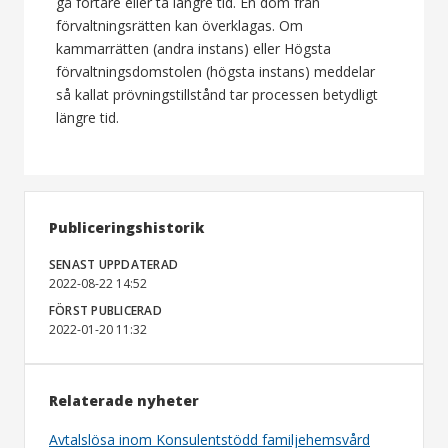
gå fortare eller ta längre tid. En dom från
förvaltningsrätten kan överklagas. Om
kammarrätten (andra instans) eller Högsta
förvaltningsdomstolen (högsta instans) meddelar
så kallat prövningstillstånd tar processen betydligt
längre tid.
Publiceringshistorik
SENAST UPPDATERAD
2022-08-22 14:52
FÖRST PUBLICERAD
2022-01-20 11:32
Relaterade nyheter
Avtalslösa inom Konsulentstödd familjehemsvård