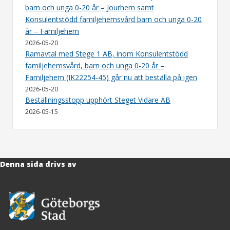
barn och unga 0-20 år – Jourhem samt
Konsulentstödd familjehemsvård barn och unga 0-20
år – Familjehem
2026-05-20
Ramavtal med Stege 1 AB, inom Konsulentstödd
familjehemsvård, barn och unga 0-20 år –
Familjehem (IK22254-45) går nu att beställa på igen
2026-05-20
Beställningsstopp upphört Steget Vidare AB
2026-05-15
Denna sida drivs av