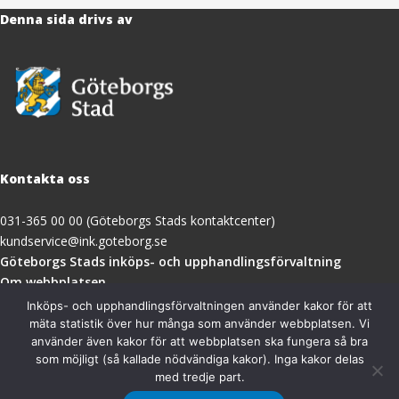
Denna sida drivs av
Kontakta oss
031-365 00 00 (Göteborgs Stads kontaktcenter)
kundservice@ink.goteborg.se
(öppnas
Göteborgs Stads inköps- och upphandlingsförvaltning
i
Om webbplatsen
nytt
Tillgänglighetsredogörelse
Inköps- och upphandlingsförvaltningen använder kakor för att
fönster)
mäta statistik över hur många som använder webbplatsen. Vi
använder även kakor för att webbplatsen ska fungera så bra
Besöksadress
som möjligt (så kallade nödvändiga kakor). Inga kakor delas
med tredje part.
Göteborgs Stads inköps- och upphandlingsförvaltning