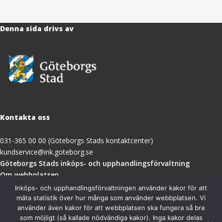
Denna sida drivs av
Kontakta oss
031-365 00 00 (Göteborgs Stads kontaktcenter)
kundservice@ink.goteborg.se
(öppnas
Göteborgs Stads inköps- och upphandlingsförvaltning
i
Om webbplatsen
nytt
Tillgänglighetsredogörelse
Inköps- och upphandlingsförvaltningen använder kakor för att
fönster)
mäta statistik över hur många som använder webbplatsen. Vi
använder även kakor för att webbplatsen ska fungera så bra
Besöksadress
som möjligt (så kallade nödvändiga kakor). Inga kakor delas