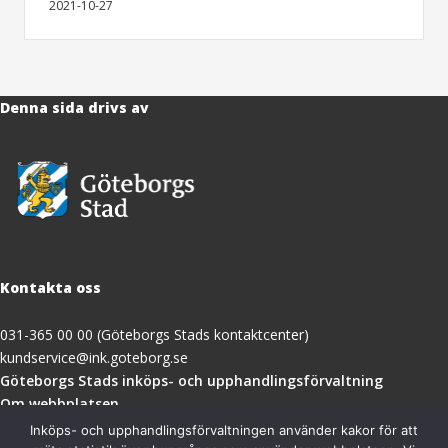
2021-10-27
Denna sida drivs av
Kontakta oss
031-365 00 00 (Göteborgs Stads kontaktcenter)
kundservice@ink.goteborg.se
(öppnas
Göteborgs Stads inköps- och upphandlingsförvaltning
i
Om webbplatsen
nytt
Tillgänglighetsredogörelse
Inköps- och upphandlingsförvaltningen använder kakor för att