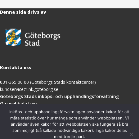
Denna sida drivs av
Kontakta oss
031-365 00 00 (Göteborgs Stads kontaktcenter)
kundservice@ink.goteborg.se
(öppnas
Göteborgs Stads inköps- och upphandlingsförvaltning
i
Om webbplatsen
nytt
Tillgänglighetsredogörelse
Inköps- och upphandlingsförvaltningen använder kakor för att
fönster)
mäta statistik över hur många som använder webbplatsen. Vi
använder även kakor för att webbplatsen ska fungera så bra
Besöksadress
som möjligt (så kallade nödvändiga kakor). Inga kakor delas
med tredje part.