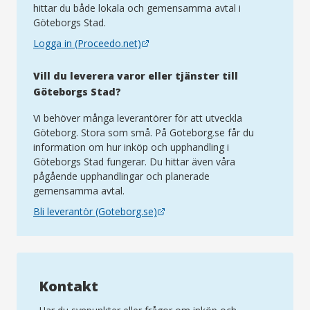
hittar du både lokala och gemensamma avtal i
Göteborgs Stad.
Logga in (Proceedo.net)
(öppnas
i
Vill du leverera varor eller tjänster till
nytt
Göteborgs Stad?
fönster)
Vi behöver många leverantörer för att utveckla
Göteborg. Stora som små. På Goteborg.se får du
information om hur inköp och upphandling i
Göteborgs Stad fungerar. Du hittar även våra
pågående upphandlingar och planerade
gemensamma avtal.
Bli leverantör (Goteborg.se)
(öppnas
i
nytt
fönster)
Kontakt