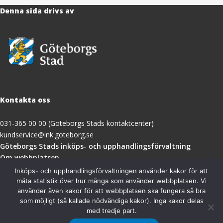
Denna sida drivs av
Kontakta oss
031-365 00 00 (Göteborgs Stads kontaktcenter)
kundservice@ink.goteborg.se
(öppnas
Göteborgs Stads inköps- och upphandlingsförvaltning
i
Om webbplatsen
nytt
Tillgänglighetsredogörelse
Inköps- och upphandlingsförvaltningen använder kakor för att
fönster)
mäta statistik över hur många som använder webbplatsen. Vi
använder även kakor för att webbplatsen ska fungera så bra
Besöksadress
som möjligt (så kallade nödvändiga kakor). Inga kakor delas
med tredje part.
Göteborgs Stads inköps- och upphandlingsförvaltning