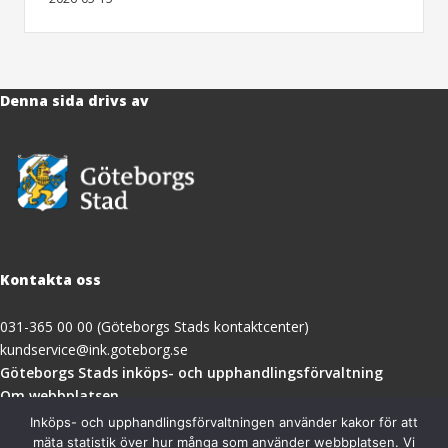
Denna sida drivs av
Kontakta oss
031-365 00 00 (Göteborgs Stads kontaktcenter)
kundservice@ink.goteborg.se
(öppnas
Göteborgs Stads inköps- och upphandlingsförvaltning
i
Om webbplatsen
nytt
Tillgänglighetsredogörelse
Inköps- och upphandlingsförvaltningen använder kakor för att
fönster)
mäta statistik över hur många som använder webbplatsen. Vi