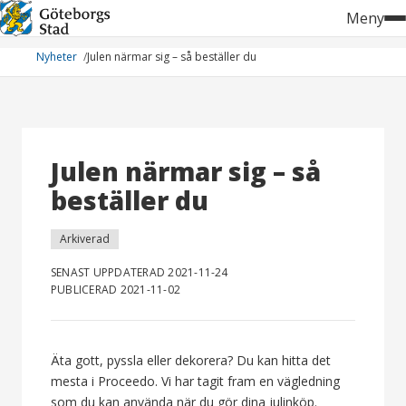
Hoppa
Meny
till
innehåll
Nyheter
Julen närmar sig – så beställer du
Julen närmar sig – så
beställer du
Arkiverad
SENAST UPPDATERAD 2021-11-24
PUBLICERAD 2021-11-02
Äta gott, pyssla eller dekorera? Du kan hitta det
mesta i Proceedo. Vi har tagit fram en vägledning
som du kan använda när du gör dina julinköp.