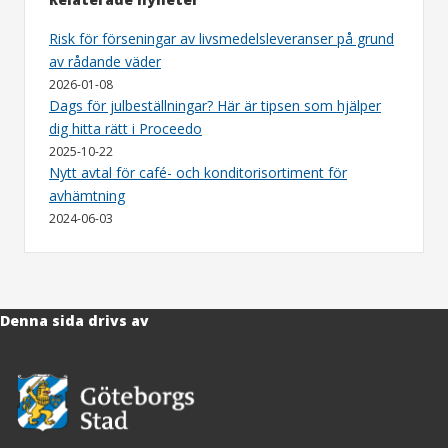
Risk för förseningar av livsmedelsleveranser på grund
av rådande väder
2026-01-08
Dags för julbeställningar? Här är tipsen som hjälper
dig hitta rätt i Proceedo
2025-10-22
Nytt avtal för café- och konditorisortiment för
avhämtning
2024-06-03
Denna sida drivs av