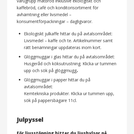
varugrupp matbröd inklusive ekologiskt och
kaffebröd, café och konditorisortiment för
avhämtning eller livsmedel –
konsumentförpackningar – dagligvaror.
Ekologiskt julkaffe hittar du på avtalsområdet:
Livsmedel – kaffe och te. Artikelnummer samt
rätt benämningar uppdateras inom kort.
Glöggmuggar i glas hittar du på avtalsområdet:
Husgeråd och köksutrustning. Klicka ur tummen
upp och sök på
glöggmugg
.
Glöggmuggar i papper hittar du på
avtalsområdet:
Kemtekniska produkter. Klicka ur tummen upp,
sök på pappersbägare 11cl.
Julpyssel
För ljusstöpning hittar du ljushylsor på