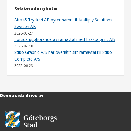
Relaterade nyheter
Åtta45 Tryckeri AB byter namn till Multiply Solutions
Sweden AB
2026-03-27
Förtida upphörande av ramavtal med Exakta print AB
2026-02-10
Stibo Graphic A/S har överlåtit sitt ramavtal till Stibo
Complete A/S
2022-06-23
Denna sida drivs av