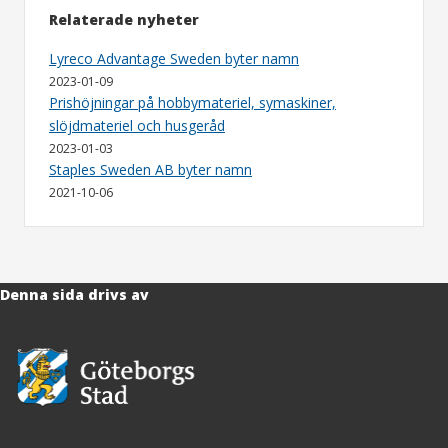
Relaterade nyheter
Lyreco Advantage Sweden byter namn
2023-01-09
Prishöjningar på hobbymateriel, symaskiner,
slöjdmateriel och husgeråd
2023-01-03
Staples Sweden AB byter namn
2021-10-06
Denna sida drivs av