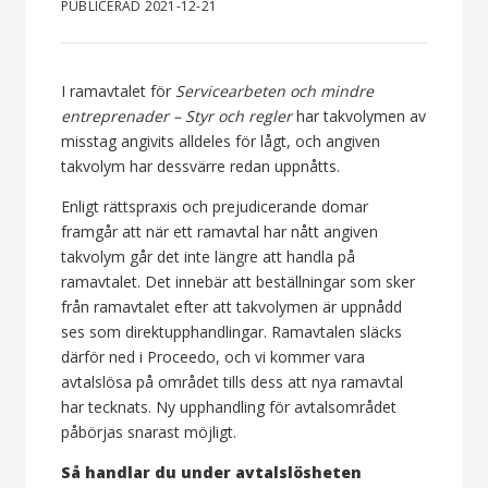
PUBLICERAD 2021-12-21
I ramavtalet för
Servicearbeten och mindre
entreprenader – Styr och regler
har takvolymen av
misstag angivits alldeles för lågt, och angiven
takvolym har dessvärre redan uppnåtts.
Enligt rättspraxis och prejudicerande domar
framgår att när ett ramavtal har nått angiven
takvolym går det inte längre att handla på
ramavtalet. Det innebär att beställningar som sker
från ramavtalet efter att takvolymen är uppnådd
ses som direktupphandlingar. Ramavtalen släcks
därför ned i Proceedo, och vi kommer vara
avtalslösa på området tills dess att nya ramavtal
har tecknats. Ny upphandling för avtalsområdet
påbörjas snarast möjligt.
Så handlar du under avtalslösheten