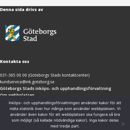
Denna sida drivs av
Kontakta oss
031-365 00 00 (Göteborgs Stads kontaktcenter)
kundservice@ink.goteborg.se
(öppnas
Göteborgs Stads inköps- och upphandlingsförvaltning
i
Om webbplatsen
nytt
Tillgänglighetsredogörelse
Inköps- och upphandlingsförvaltningen använder kakor för att
fönster)
mäta statistik över hur många som använder webbplatsen. Vi
använder även kakor för att webbplatsen ska fungera så bra
Besöksadress
som möjligt (så kallade nödvändiga kakor). Inga kakor delas
med tredje part.
Göteborgs Stads inköps- och upphandlingsförvaltning