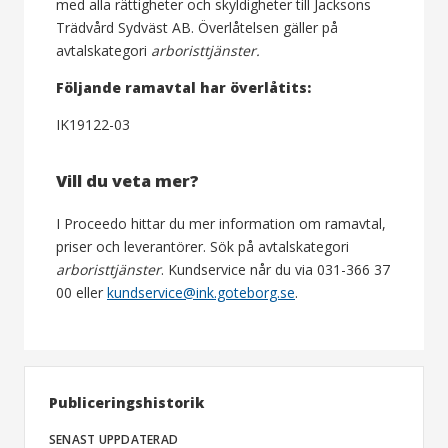
med alla rättigheter och skyldigheter till Jacksons
Trädvård Sydväst AB. Överlåtelsen gäller på
avtalskategori
arboristtjänster.
Följande ramavtal har överlåtits:
IK19122-03
Vill du veta mer?
I Proceedo hittar du mer information om ramavtal,
priser och leverantörer. Sök på avtalskategori
arboristtjänster
.
Kundservice når du via 031-366 37
00 eller
kundservice@ink.goteborg.se
.
Publiceringshistorik
SENAST UPPDATERAD