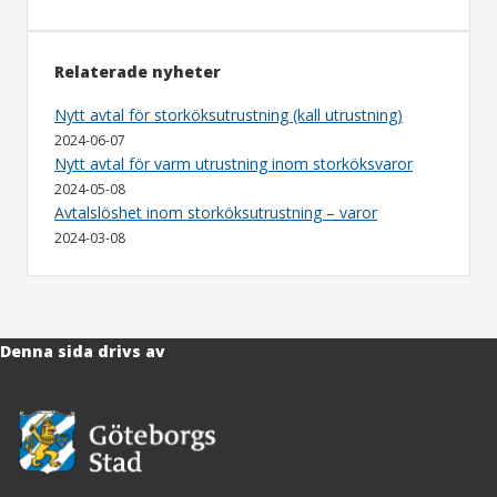
Relaterade nyheter
Nytt avtal för storköksutrustning (kall utrustning)
2024-06-07
Nytt avtal för varm utrustning inom storköksvaror
2024-05-08
Avtalslöshet inom storköksutrustning – varor
2024-03-08
Denna sida drivs av