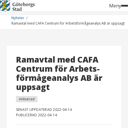
Hoppa
Meny
till
innehåll
Nyheter
Ramavtal med CAFA Centrum för Arbets­förmågeanalys AB är uppsagt
Ramavtal med CAFA
Centrum för Arbets­
förmågeanalys AB är
uppsagt
Arkiverad
SENAST UPPDATERAD 2022-04-14
PUBLICERAD 2022-04-14