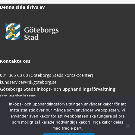
Denna sida drivs av
Kontakta oss
031-365 00 00 (Göteborgs Stads kontaktcenter)
kundservice@ink.goteborg.se
(öppnas
Göteborgs Stads inköps- och upphandlingsförvaltning
i
Om webbplatsen
nytt
Tillgänglighetsredogörelse
Inköps- och upphandlingsförvaltningen använder kakor för att
fönster)
mäta statistik över hur många som använder webbplatsen. Vi
använder även kakor för att webbplatsen ska fungera så bra
Besöksadress
som möjligt (så kallade nödvändiga kakor). Inga kakor delas
med tredje part.
Göteborgs Stads inköps- och upphandlingsförvaltning