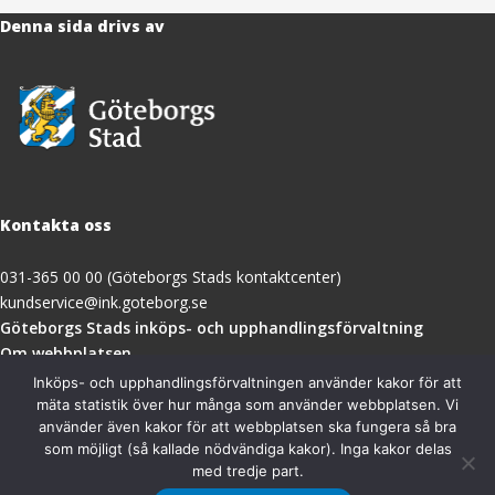
Denna sida drivs av
Kontakta oss
031-365 00 00 (Göteborgs Stads kontaktcenter)
kundservice@ink.goteborg.se
(öppnas
Göteborgs Stads inköps- och upphandlingsförvaltning
i
Om webbplatsen
nytt
Tillgänglighetsredogörelse
Inköps- och upphandlingsförvaltningen använder kakor för att
fönster)
mäta statistik över hur många som använder webbplatsen. Vi
använder även kakor för att webbplatsen ska fungera så bra
Besöksadress
som möjligt (så kallade nödvändiga kakor). Inga kakor delas
med tredje part.
Göteborgs Stads inköps- och upphandlingsförvaltning