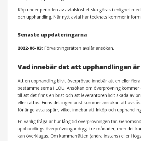
Köp under perioden av avtalslöshet ska göras i enlighet med 
och upphandling. När nytt avtal har tecknats kommer inform
Senaste uppdateringarna
2022-06-03:
Förvaltningsrätten avslår ansökan.
Vad innebär det att upphandlingen är
Att en upphandling blivit överprövad innebär att en eller fle
bestämmelserna i LOU. Ansökan om överprövning kommer då
till att det finns en brist och att leverantören lidit skada 
eller rättas. Finns det ingen brist kommer ansökan att avslå
förlängd avtalsspärr, vilket innebär att Inköp och upphandling
En vanlig fråga är hur lång tid överprövningen tar. Genomsnit
upphandlings överprövningar drygt tre månader, men det kan g
kan överklagas. Om kammarrätten (andra instans) eller Högs