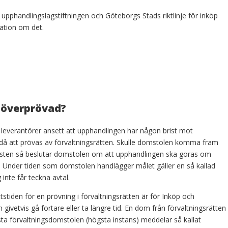
upphandlingslagstiftningen och Göteborgs Stads riktlinje för inköp
ation om det.
 överprövad?
ra leverantörer ansett att upphandlingen har någon brist mot
 att prövas av förvaltningsrätten. Skulle domstolen komma fram
av bristen så beslutar domstolen om att upphandlingen ska göras om
s. Under tiden som domstolen handlägger målet gäller en så kallad
 inte får teckna avtal.
tstiden för en prövning i förvaltningsrätten är för Inköp och
ivetvis gå fortare eller ta längre tid. En dom från förvaltningsrätten
ta förvaltningsdomstolen (högsta instans) meddelar så kallat