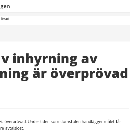
ngen
prövad
v inhyrning av
dning är överprövad
ivit överprövad. Under tiden som domstolen handlägger målet får
re avtalslöst.