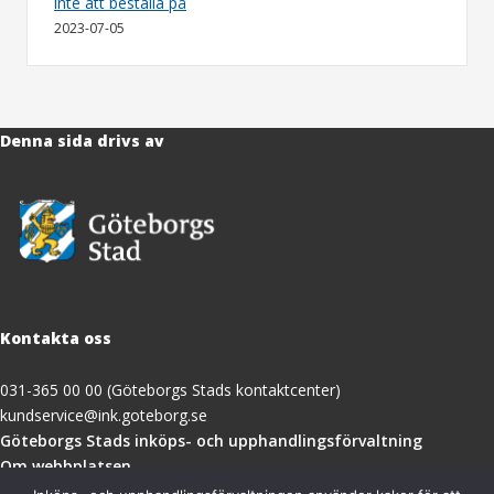
inte att beställa på
2023-07-05
Denna sida drivs av
Kontakta oss
031-365 00 00 (Göteborgs Stads kontaktcenter)
kundservice@ink.goteborg.se
(öppnas
Göteborgs Stads inköps- och upphandlingsförvaltning
i
Om webbplatsen
nytt
Tillgänglighetsredogörelse