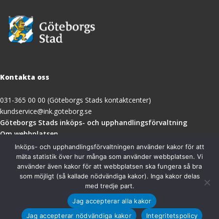
Kontakta oss
031-365 00 00 (Göteborgs Stads kontaktcenter)
kundservice@ink.goteborg.se
(öppnas
Göteborgs Stads inköps- och upphandlingsförvaltning
i
Om webbplatsen
nytt
Tillgänglighetsredogörelse
Inköps- och upphandlingsförvaltningen använder kakor för att
fönster)
mäta statistik över hur många som använder webbplatsen. Vi
använder även kakor för att webbplatsen ska fungera så bra
Besöksadress
som möjligt (så kallade nödvändiga kakor). Inga kakor delas
med tredje part.
Göteborgs Stads inköps- och upphandlingsförvaltning
Jag accepterar alla kakor
Magasinsgatan 18A
411 18 Göteborg
Jag accepterar nödvändiga kakor
Integritetspolicy