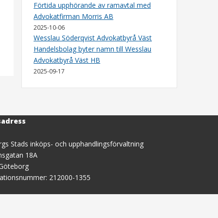
Förtida upphörande av ramavtal med
Advokatfirman Morris AB
2025-10-06
Wesslau Söderqvist Advokatbyrå Väst
Handelsbolag byter namn till Wesslau
Advokatbyrå Väst HB
2025-09-17
sadress
gs Stads inköps- och upphandlingsförvaltning
nsgatan 18A
 Göteborg
sationsnummer: 212000-1355