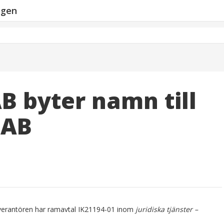
ngen
B byter namn till
 AB
everantören har ramavtal IK21194-01 inom
juridiska tjänster –