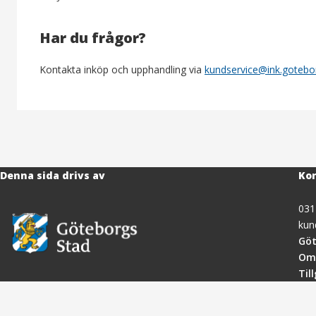
Har du frågor?
Kontakta inköp och upphandling via
kundservice@ink.gotebo
Denna sida drivs av
Kon
031
kun
Göt
Om
Til