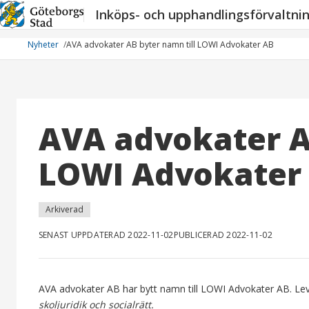
Hoppa
Inköps- och upphandlingsförvaltni
till
innehåll
Nyheter
AVA advokater AB byter namn till LOWI Advokater AB
AVA advokater A
LOWI Advokater
Arkiverad
SENAST UPPDATERAD 2022-11-02
PUBLICERAD 2022-11-02
AVA advokater AB har bytt namn till LOWI Advokater AB. L
skoljuridik och socialrätt.