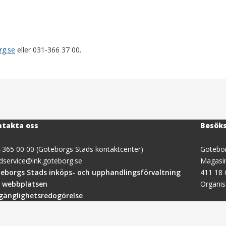
rg.se
eller 031-366 37 00.
takta oss
Besök
-365 00 00 (Göteborgs Stads kontaktcenter)
Götebor
dservice@ink.goteborg.se
Magasi
(öppnas
eborgs Stads inköps- och upphandlingsförvaltning
411 18
i
 webbplatsen
Organi
nytt
lgänglighetsredogörelse
fönster)