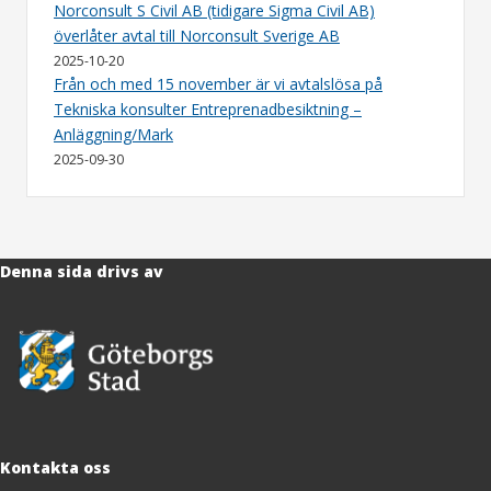
Norconsult S Civil AB (tidigare Sigma Civil AB)
överlåter avtal till Norconsult Sverige AB
2025-10-20
Från och med 15 november är vi avtalslösa på
Tekniska konsulter Entreprenadbesiktning –
Anläggning/Mark
2025-09-30
Denna sida drivs av
Kontakta oss