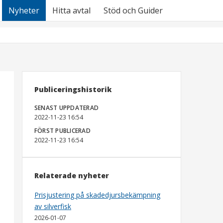
Nyheter
Hitta avtal
Stöd och Guider
Publiceringshistorik
SENAST UPPDATERAD
2022-11-23 16:54
FÖRST PUBLICERAD
2022-11-23 16:54
Relaterade nyheter
Prisjustering på skadedjursbekämpning
av silverfisk
2026-01-07