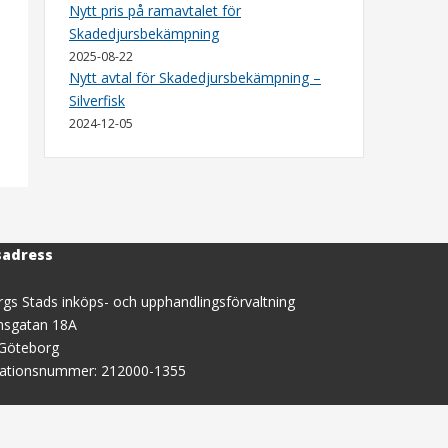
Nytt pris på ramavtalet för
Skadedjursbekämpning
2025-08-22
Nytt avtal för Skadedjursbekämpning –
Silverfisk
2024-12-05
sadress
gs Stads inköps- och upphandlingsförvaltning
nsgatan 18A
 Göteborg
sationsnummer: 212000-1355