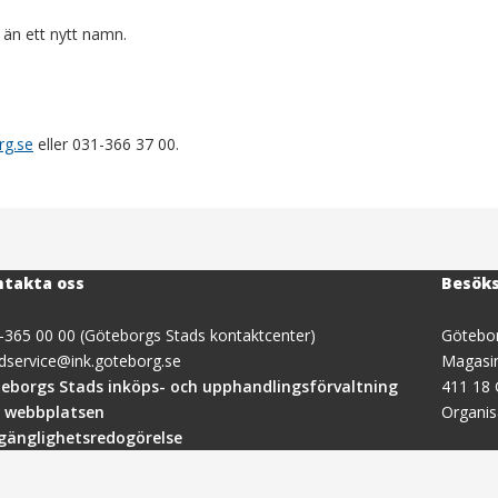
 än ett nytt namn.
rg.se
eller 031-366 37 00.
takta oss
Besök
-365 00 00 (Göteborgs Stads kontaktcenter)
Götebor
dservice@ink.goteborg.se
Magasi
(öppnas
eborgs Stads inköps- och upphandlingsförvaltning
411 18
i
 webbplatsen
Organi
nytt
lgänglighetsredogörelse
fönster)