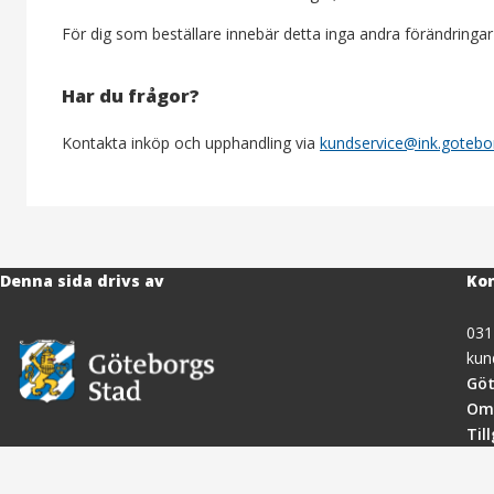
För dig som beställare innebär detta inga andra förändringar
Har du frågor?
Kontakta inköp och upphandling via
kundservice@ink.gotebo
Denna sida drivs av
Kon
031
kun
Göt
Om
Til