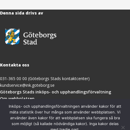
Denna sida drivs av
Kontakta oss
031-365 00 00 (Göteborgs Stads kontaktcenter)
kundservice@ink.goteborg.se
(öppnas
Göteborgs Stads inköps- och upphandlingsförvaltning
i
Om webbplatsen
nytt
Tillgänglighetsredogörelse
Inköps- och upphandlingsförvaltningen använder kakor för att
fönster)
mäta statistik över hur många som använder webbplatsen. Vi
använder även kakor för att webbplatsen ska fungera så bra
Besöksadress
som möjligt (så kallade nödvändiga kakor). Inga kakor delas
med tredje part.