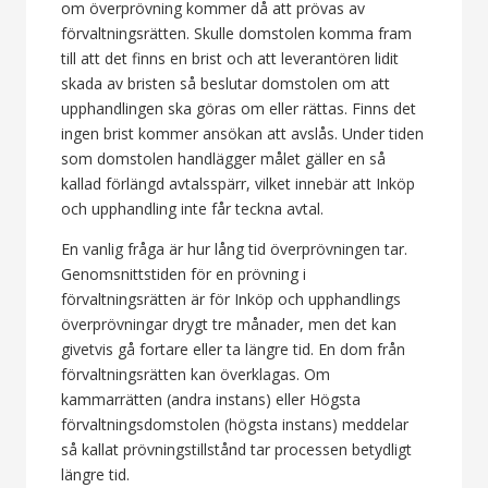
om överprövning kommer då att prövas av
förvaltningsrätten. Skulle domstolen komma fram
till att det finns en brist och att leverantören lidit
skada av bristen så beslutar domstolen om att
upphandlingen ska göras om eller rättas. Finns det
ingen brist kommer ansökan att avslås. Under tiden
som domstolen handlägger målet gäller en så
kallad förlängd avtalsspärr, vilket innebär att Inköp
och upphandling inte får teckna avtal.
En vanlig fråga är hur lång tid överprövningen tar.
Genomsnittstiden för en prövning i
förvaltningsrätten är för Inköp och upphandlings
överprövningar drygt tre månader, men det kan
givetvis gå fortare eller ta längre tid. En dom från
förvaltningsrätten kan överklagas. Om
kammarrätten (andra instans) eller Högsta
förvaltningsdomstolen (högsta instans) meddelar
så kallat prövningstillstånd tar processen betydligt
längre tid.