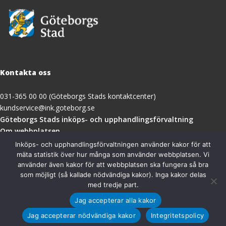
Kontakta oss
031-365 00 00 (Göteborgs Stads kontaktcenter)
kundservice@ink.goteborg.se
(öppnas
Göteborgs Stads inköps- och upphandlingsförvaltning
i
Om webbplatsen
nytt
Tillgänglighetsredogörelse
Inköps- och upphandlingsförvaltningen använder kakor för att
fönster)
mäta statistik över hur många som använder webbplatsen. Vi
använder även kakor för att webbplatsen ska fungera så bra
Besöksadress
som möjligt (så kallade nödvändiga kakor). Inga kakor delas
med tredje part.
Göteborgs Stads inköps- och upphandlingsförvaltning
Jag accepterar alla kakor
Magasinsgatan 18A
411 18 Göteborg
Jag accepterar nödvändiga kakor
Integritetspolicy
Organisationsnummer: 212000-1355