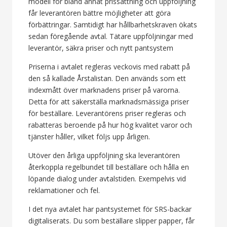
modell för bland annat prissättning och uppföljning
får leverantören bättre möjligheter att göra
förbättringar. Samtidigt har hållbarhetskraven ökats
sedan föregående avtal. Tätare uppföljningar med
leverantör, säkra priser och nytt pantsystem
Priserna i avtalet regleras veckovis med rabatt på
den så kallade Årstalistan. Den används som ett
indexmått över marknadens priser på varorna.
Detta för att säkerställa marknadsmässiga priser
för beställare. Leverantörens priser regleras och
rabatteras beroende på hur hög kvalitet varor och
tjänster håller, vilket följs upp årligen.
Utöver den årliga uppföljning ska leverantören
återkoppla regelbundet till beställare och hålla en
löpande dialog under avtalstiden. Exempelvis vid
reklamationer och fel.
I det nya avtalet har pantsystemet för SRS-backar
digitaliserats. Du som beställare slipper papper, får