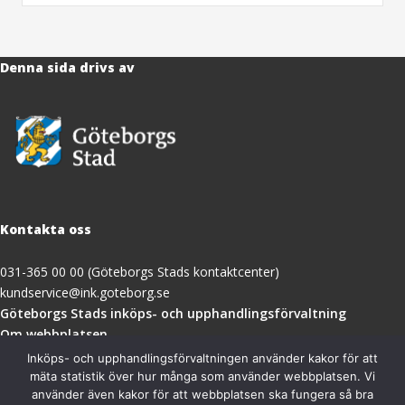
Denna sida drivs av
Kontakta oss
031-365 00 00 (Göteborgs Stads kontaktcenter)
kundservice@ink.goteborg.se
(öppnas
Göteborgs Stads inköps- och upphandlingsförvaltning
i
Om webbplatsen
nytt
Tillgänglighetsredogörelse
Inköps- och upphandlingsförvaltningen använder kakor för att
fönster)
mäta statistik över hur många som använder webbplatsen. Vi
använder även kakor för att webbplatsen ska fungera så bra
Besöksadress