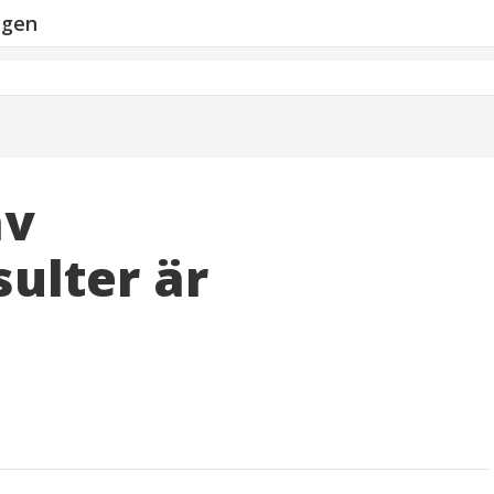
ngen
av
ulter är