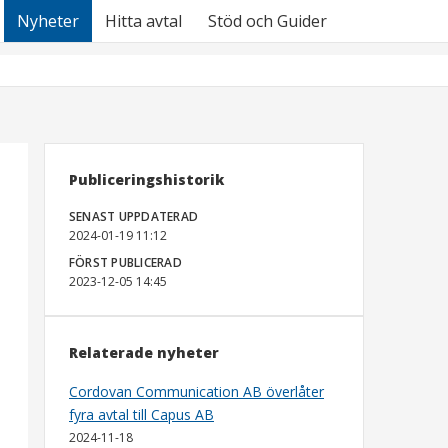
Nyheter
Hitta avtal
Stöd och Guider
Publiceringshistorik
SENAST UPPDATERAD
2024-01-19 11:12
FÖRST PUBLICERAD
2023-12-05 14:45
Relaterade nyheter
Cordovan Communication AB överlåter
fyra avtal till Capus AB
2024-11-18