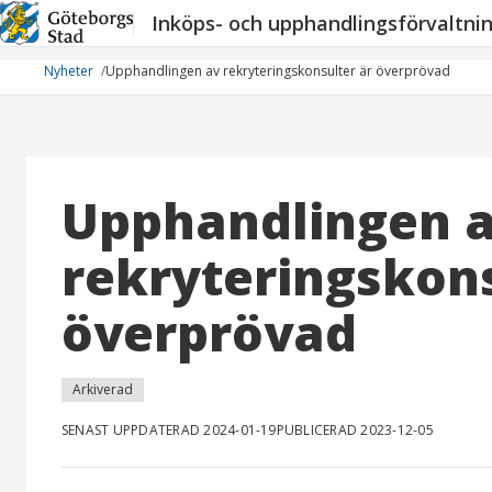
Hoppa
Inköps- och upphandlingsförvaltni
till
innehåll
Nyheter
Upphandlingen av rekryteringskonsulter är överprövad
Upphandlingen 
rekryteringskons
överprövad
Arkiverad
SENAST UPPDATERAD 2024-01-19
PUBLICERAD 2023-12-05