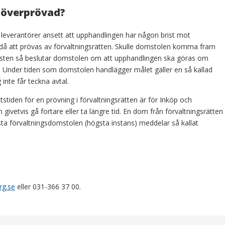
 överprövad?
ra leverantörer ansett att upphandlingen har någon brist mot
 att prövas av förvaltningsrätten. Skulle domstolen komma fram
av bristen så beslutar domstolen om att upphandlingen ska göras om
s. Under tiden som domstolen handlägger målet gäller en så kallad
 inte får teckna avtal.
tstiden för en prövning i förvaltningsrätten är för Inköp och
ivetvis gå fortare eller ta längre tid. En dom från förvaltningsrätten
ta förvaltningsdomstolen (högsta instans) meddelar så kallat
rg.se
eller 031-366 37 00.