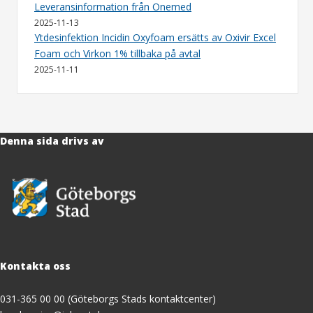
Leveransinformation från Onemed
2025-11-13
Ytdesinfektion Incidin Oxyfoam ersätts av Oxivir Excel
Foam och Virkon 1% tillbaka på avtal
2025-11-11
Denna sida drivs av
Kontakta oss
031-365 00 00 (Göteborgs Stads kontaktcenter)