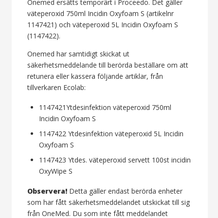
Onemed ersätts temporärt i Proceedo. Det gäller
väteperoxid 750ml Incidin Oxyfoam S (artikelnr
1147421) och väteperoxid 5L Incidin Oxyfoam S
(1147422).
Onemed har samtidigt skickat ut
säkerhetsmeddelande till berörda beställare om att
retunera eller kassera följande artiklar, från
tillverkaren Ecolab:
1147421Ytdesinfektion väteperoxid 750ml
Incidin Oxyfoam S
1147422 Ytdesinfektion väteperoxid 5L Incidin
Oxyfoam S
1147423 Ytdes. väteperoxid servett 100st incidin
OxyWipe S
Observera!
Detta gäller endast berörda enheter
som har fått säkerhetsmeddelandet utskickat till sig
från OneMed. Du som inte fått meddelandet