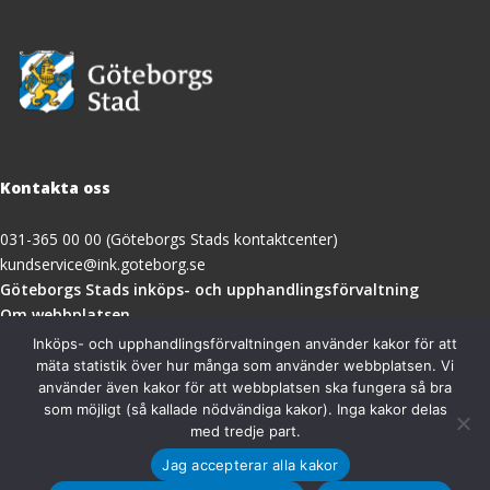
Kontakta oss
031-365 00 00 (Göteborgs Stads kontaktcenter)
kundservice@ink.goteborg.se
(öppnas
Göteborgs Stads inköps- och upphandlingsförvaltning
i
Om webbplatsen
nytt
Tillgänglighetsredogörelse
Inköps- och upphandlingsförvaltningen använder kakor för att
fönster)
mäta statistik över hur många som använder webbplatsen. Vi
använder även kakor för att webbplatsen ska fungera så bra
Besöksadress
som möjligt (så kallade nödvändiga kakor). Inga kakor delas
med tredje part.
Göteborgs Stads inköps- och upphandlingsförvaltning
Jag accepterar alla kakor
Magasinsgatan 18A