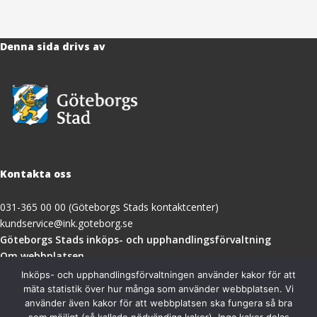
Denna sida drivs av
Kontakta oss
031-365 00 00 (Göteborgs Stads kontaktcenter)
kundservice@ink.goteborg.se
(öppnas
Göteborgs Stads inköps- och upphandlingsförvaltning
i
Om webbplatsen
nytt
Tillgänglighetsredogörelse
Inköps- och upphandlingsförvaltningen använder kakor för att
fönster)
mäta statistik över hur många som använder webbplatsen. Vi
använder även kakor för att webbplatsen ska fungera så bra
Besöksadress