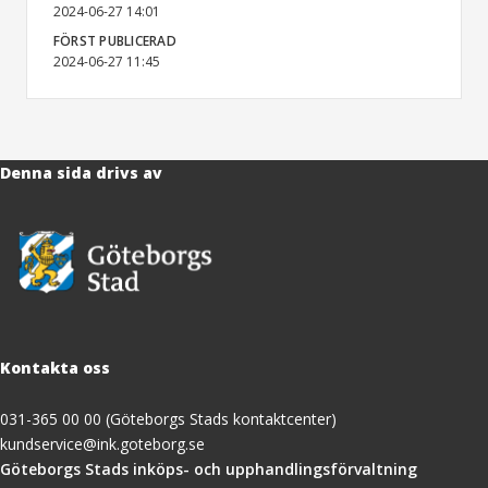
2024-06-27 14:01
FÖRST PUBLICERAD
2024-06-27 11:45
Denna sida drivs av
Kontakta oss
031-365 00 00 (Göteborgs Stads kontaktcenter)
kundservice@ink.goteborg.se
(öppnas
Göteborgs Stads inköps- och upphandlingsförvaltning