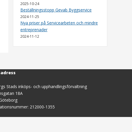
2025-10-24
Beställningsstopp Gevab Byggservice
2024-11-25
Nya priser på Servicearbeten och mindre
entreprenader
2024-11-12
sadress
gs Stads inköps- och upphandlingsförvaltning
nsgatan 18A
 Göteborg
sationsnummer: 212000-1355