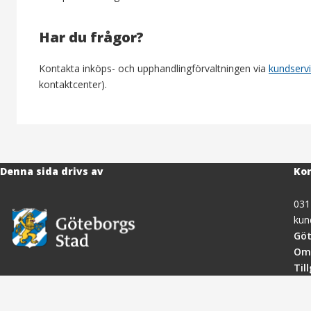
Har du frågor?
Kontakta inköps- och upphandlingförvaltningen via
kundserv
kontaktcenter).
Denna sida drivs av
Kon
031
kun
Göt
Om
Til