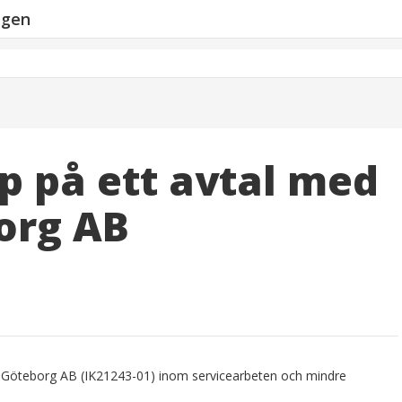
ngen
p på ett avtal med
borg AB
olv i Göteborg AB (IK21243-01) inom servicearbeten och mindre