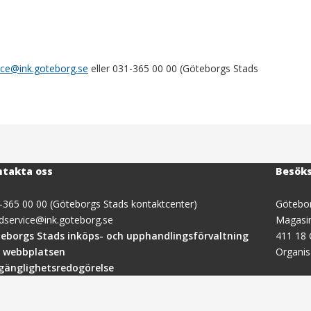
ice@ink.goteborg.se
eller 031-365 00 00 (Göteborgs Stads
takta oss
Besök
-365 00 00 (Göteborgs Stads kontaktcenter)
Götebor
dservice@ink.goteborg.se
Magasi
(öppnas
eborgs Stads inköps- och upphandlingsförvaltning
411 18
i
 webbplatsen
Organi
nytt
lgänglighetsredogörelse
fönster)