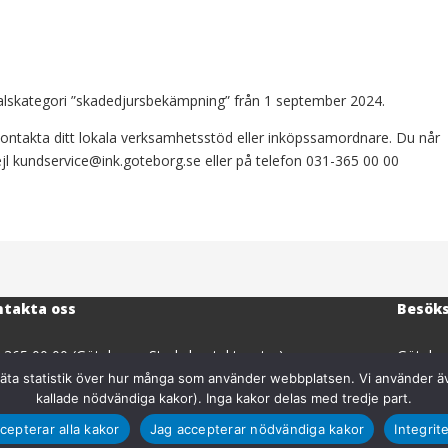
talskategori ”skadedjursbekämpning” från 1 september 2024.
 kontakta ditt lokala verksamhetsstöd eller inköpssamordnare. Du når
jl kundservice@ink.goteborg.se eller på telefon 031-365 00 00
takta oss
Besök
-365 00 00 (Göteborgs Stads kontaktcenter)
Götebor
dservice@ink.goteborg.se
Magasi
äta statistik över hur många som använder webbplatsen. Vi använder äv
kallade nödvändiga kakor). Inga kakor delas med tredje part.
(öppnas
eborgs Stads inköps- och upphandlingsförvaltning
411 18
i
 webbplatsen
Organi
cepterar alla kakor
Jag accepterar nödvändiga kakor
Integrit
nytt
lgänglighetsredogörelse