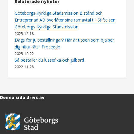
Relaterade nyheter
Göteborgs Kyrkliga Stadsmission Bistånd och
Entreprenad AB överlåter sina ramavtal till Stiftelsen
Göteborgs Kyrkliga Stadsmission
2025-12-18
Dags för julbeställningar? Här är tipsen som hjälper
dig hitta rätt i Proceedo
2025-10-22
Så beställer du lussefika och julbord
2022-11-28
Denna sida drivs av