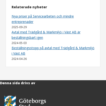
Relaterade nyheter
Nya priser på Servicearbeten och mindre
entreprenader
2025-09-29
Avtal med Trädgård & Markmiljö i Väst AB är
beställningsbart igen
2024-05-03
Beställningsstopp på avtal med Trädgård & Markmiljö
i Väst AB
2024-04-26
Denna sida drivs av