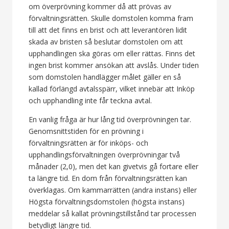
om överprövning kommer då att prövas av
förvaltningsrätten. Skulle domstolen komma fram
till att det finns en brist och att leverantören lidit
skada av bristen så beslutar domstolen om att
upphandlingen ska göras om eller rättas. Finns det
ingen brist kommer ansökan att avslås. Under tiden
som domstolen handlägger målet gäller en så
kallad förlängd avtalsspärr, vilket innebär att Inköp
och upphandling inte får teckna avtal.
En vanlig fråga är hur lång tid överprövningen tar.
Genomsnittstiden för en prövning i
förvaltningsrätten är för inköps- och
upphandlingsförvaltningen överprövningar två
månader (2,0), men det kan givetvis gå fortare eller
ta längre tid. En dom från förvaltningsrätten kan
överklagas. Om kammarrätten (andra instans) eller
Högsta förvaltningsdomstolen (högsta instans)
meddelar så kallat prövningstillstånd tar processen
betydligt längre tid.