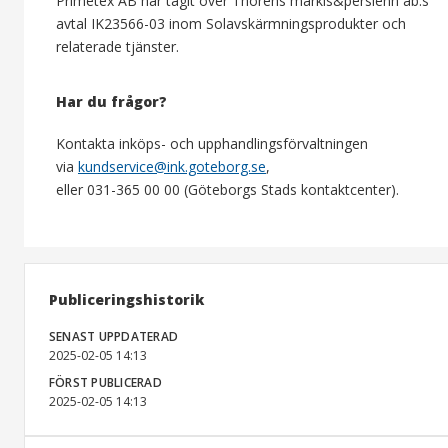
Primetex AB har tagit över Thorens markis&persienn ab:s
avtal IK23566-03 inom Solavskärmningsprodukter och
relaterade tjänster.
Har du frågor?
Kontakta inköps- och upphandlingsförvaltningen
via
kundservice@ink.goteborg.se
,
eller 031-365 00 00 (Göteborgs Stads kontaktcenter).
Publiceringshistorik
SENAST UPPDATERAD
2025-02-05 14:13
FÖRST PUBLICERAD
2025-02-05 14:13