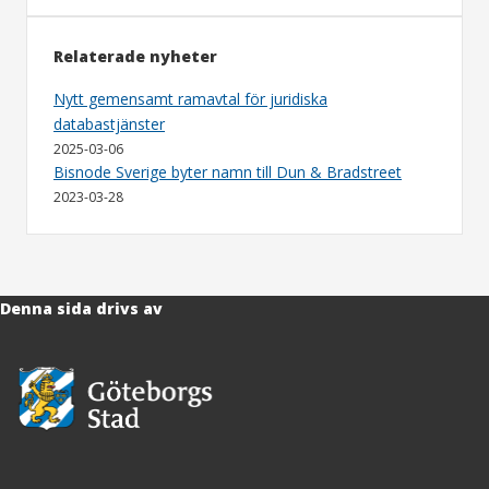
Relaterade nyheter
Nytt gemensamt ramavtal för juridiska
databastjänster
2025-03-06
Bisnode Sverige byter namn till Dun & Bradstreet
2023-03-28
Denna sida drivs av