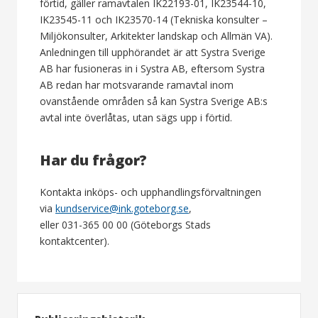
förtid, gäller ramavtalen IK22193-01, IK23544-10,
IK23545-11 och IK23570-14 (Tekniska konsulter –
Miljökonsulter, Arkitekter landskap och Allmän VA).
Anledningen till upphörandet är att Systra Sverige
AB har fusioneras in i Systra AB, eftersom Systra
AB redan har motsvarande ramavtal inom
ovanstående områden så kan Systra Sverige AB:s
avtal inte överlåtas, utan sägs upp i förtid.
Har du frågor?
Kontakta inköps- och upphandlingsförvaltningen
via
kundservice@ink.goteborg.se
,
eller 031-365 00 00 (Göteborgs Stads
kontaktcenter).