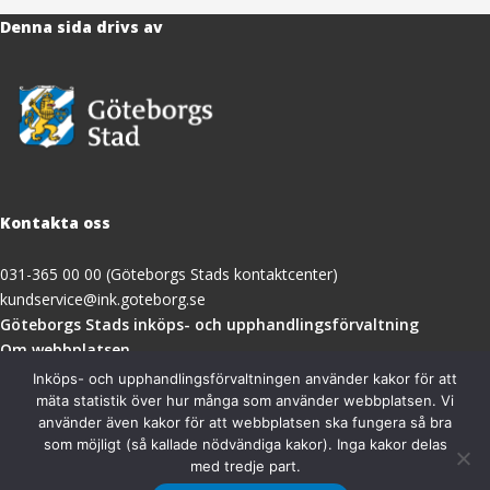
Denna sida drivs av
Kontakta oss
031-365 00 00 (Göteborgs Stads kontaktcenter)
kundservice@ink.goteborg.se
(öppnas
Göteborgs Stads inköps- och upphandlingsförvaltning
i
Om webbplatsen
nytt
Tillgänglighetsredogörelse
Inköps- och upphandlingsförvaltningen använder kakor för att
fönster)
mäta statistik över hur många som använder webbplatsen. Vi
använder även kakor för att webbplatsen ska fungera så bra
Besöksadress
som möjligt (så kallade nödvändiga kakor). Inga kakor delas
med tredje part.
Göteborgs Stads inköps- och upphandlingsförvaltning