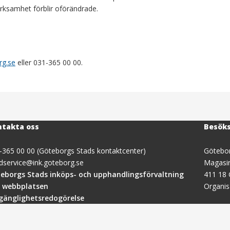
rksamhet förblir oförändrade.
rg.se
eller 031-365 00 00.
takta oss
Besök
-365 00 00 (Göteborgs Stads kontaktcenter)
Götebor
dservice@ink.goteborg.se
Magasi
(öppnas
eborgs Stads inköps- och upphandlingsförvaltning
411 18
i
 webbplatsen
Organi
nytt
lgänglighetsredogörelse
fönster)