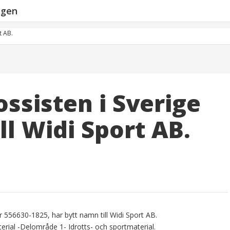
ngen
t AB.
ossisten i Sverige
ll Widi Sport AB.
 556630-1825, har bytt namn till Widi Sport AB.
rial -Delområde 1- Idrotts- och sportmaterial.