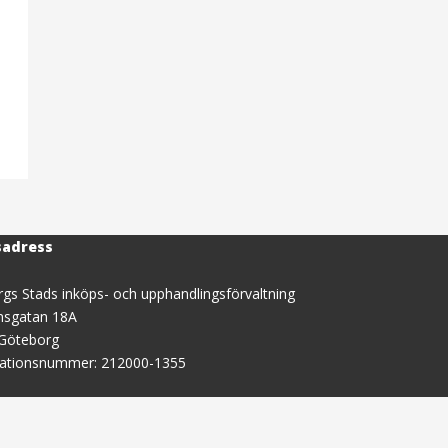
sadress
gs Stads inköps- och upphandlingsförvaltning
nsgatan 18A
 Göteborg
sationsnummer: 212000-1355