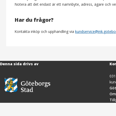
Notera att det endast är ett namnbyte, adress, ägare och ve
Har du frågor?
Kontakta inköp och upphandling via
kundservice@ink.gotebo
Denna sida drivs av
Kon
031
kun
Göt
Om
Til