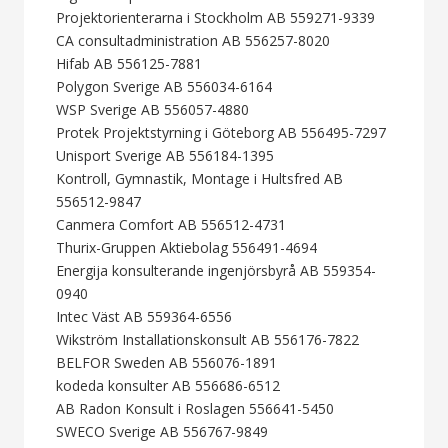
Projektorienterarna i Stockholm AB 559271-9339
CA consultadministration AB 556257-8020
Hifab AB 556125-7881
Polygon Sverige AB 556034-6164
WSP Sverige AB 556057-4880
Protek Projektstyrning i Göteborg AB 556495-7297
Unisport Sverige AB 556184-1395
Kontroll, Gymnastik, Montage i Hultsfred AB
556512-9847
Canmera Comfort AB 556512-4731
Thurix-Gruppen Aktiebolag 556491-4694
Energija konsulterande ingenjörsbyrå AB 559354-
0940
Intec Väst AB 559364-6556
Wikström Installationskonsult AB 556176-7822
BELFOR Sweden AB 556076-1891
kodeda konsulter AB 556686-6512
AB Radon Konsult i Roslagen 556641-5450
SWECO Sverige AB 556767-9849