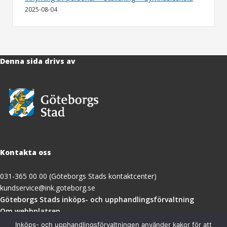
2025-08-04
Denna sida drivs av
Kontakta oss
031-365 00 00 (Göteborgs Stads kontaktcenter)
kundservice@ink.goteborg.se
(öppnas
Göteborgs Stads inköps- och upphandlingsförvaltning
i
Om webbplatsen
nytt
Tillgänglighetsredogörelse
Inköps- och upphandlingsförvaltningen använder kakor för att