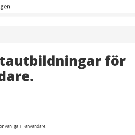
ngen
atautbildningar för
dare.
för vanliga IT-användare.