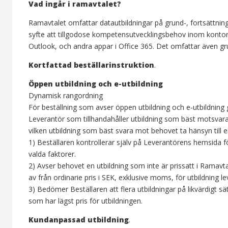
Vad ingår i ramavtalet?
Ramavtalet omfattar datautbildningar på grund-, fortsättning
syfte att tillgodose kompetensutvecklingsbehov inom konto
Outlook, och andra appar i Office 365. Det omfattar även g
Kortfattad beställarinstruktion
.
Öppen utbildning och e-utbildning
Dynamisk rangordning
För beställning som avser öppen utbildning och e-utbildning 
Leverantör som tillhandahåller utbildning som bäst motsvarar 
vilken utbildning som bäst svara mot behovet ta hänsyn till en
1) Beställaren kontrollerar själv på Leverantörens hemsida 
valda faktorer.
2) Avser behovet en utbildning som inte är prissatt i Ramavtal
av från ordinarie pris i SEK, exklusive moms, för utbildning l
3) Bedömer Beställaren att flera utbildningar på likvärdigt s
som har lägst pris för utbildningen.
Kundanpassad utbildning
.