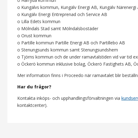
o Härryda kommun
o Kungälvs kommun, Kungälv Energi AB, Kungälv Närenergi
o Kungälv Energi Entreprenad och Service AB
o Lilla Edets kommun
o Mölndals Stad samt Mölndalsbostäder
o Orust kommun
o Partille kommun Partille Energi AB och Partillebo AB
o Stenungsunds kommun samt Stenungsundshem
o Tjörns kommun och de under ramavtalstiden vid var tid 
o Öckerö kommun inklusive bolag, Öckerö Fastighets AB, Ö
Mer information finns i Proceedo när ramavtalet blir beställni
Har du frågor?
Kontakta inköps- och upphandlingsförvaltningen via
kundser
kontaktcenter).