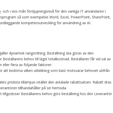
- och i viss mån fördjupningsnivå för den vanliga IT-användaren i
rsprogram så som exempelvis Word, Excel, PowerPoint, SharePoint,
rundläggande kompetensutveckling för användning av AI.
gäller dynamisk rangordning. Beställning ska göras av den
Beställarens behov till lägst totalkostnad. Beställaren får vid val av
 eller flera av följande faktorer:
för att bedöma vilken utbildning som bäst motsvarar behovet utifrån
ets prislista tillämpas istället den avtalade rabattsatsen. Rabatt dras
everantören tillhandahåller på sin hemsida.
ätt tillgodoser Beställarens behov görs beställning hos den Leverantör