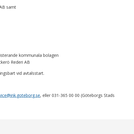
 AB samt
existerande kommunala bolagen
ckerö Rederi AB
ngsbart vid avtalsstart.
vice@ink.goteborg.se
, eller 031-365 00 00 (Göteborgs Stads