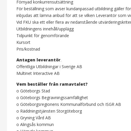
Förnyad konkurrensutsättning
För beställning som avser kundanpassad utbildning gäller fö
inbjudas att lämna anbud för att se vilken Leverantör som vid 
Vid FKU ska ett eller flera av nedanstående utvärderingskrite
Utbildningens innehåll/upplägg
Tidpunkt för genomförande
Kursort
Pris/kostnad
Antagen leverantör
.
Offentliga Utbildningar i Sverige AB
Multinet Interactive AB
Vem beställer från ramavtalet?
o Göteborgs Stad
o Göteborgs Begravningssamfällighet
o Göteborgsregionens Kommunalförbund och ISGR AB
o Räddningstjänsten Storgöteborg
o Gryning Vård AB
o Alingsås kommun