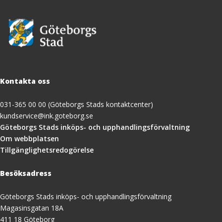
Kontakta oss
031-365 00 00 (Göteborgs Stads kontaktcenter)
kundservice@ink.goteborg.se
(öppnas
Göteborgs Stads inköps- och upphandlingsförvaltning
i
Om webbplatsen
nytt
Tillgänglighetsredogörelse
fönster)
Besöksadress
Göteborgs Stads inköps- och upphandlingsförvaltning
Magasinsgatan 18A
411 18 Göteborg