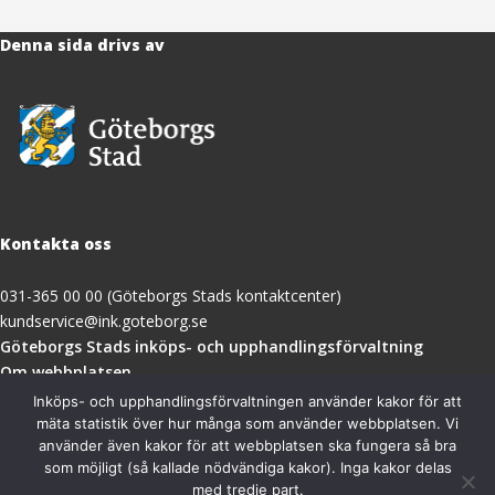
Denna sida drivs av
Kontakta oss
031-365 00 00 (Göteborgs Stads kontaktcenter)
kundservice@ink.goteborg.se
(öppnas
Göteborgs Stads inköps- och upphandlingsförvaltning
i
Om webbplatsen
nytt
Tillgänglighetsredogörelse
Inköps- och upphandlingsförvaltningen använder kakor för att
fönster)
mäta statistik över hur många som använder webbplatsen. Vi
använder även kakor för att webbplatsen ska fungera så bra
Besöksadress
som möjligt (så kallade nödvändiga kakor). Inga kakor delas
med tredje part.