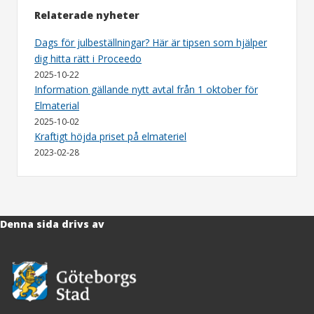
Relaterade nyheter
Dags för julbeställningar? Här är tipsen som hjälper
dig hitta rätt i Proceedo
2025-10-22
Information gällande nytt avtal från 1 oktober för
Elmaterial
2025-10-02
Kraftigt höjda priset på elmateriel
2023-02-28
Denna sida drivs av