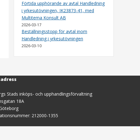
Förtida upphörande av avtal Handledning
i yrkesutövningen, IK23873-41, med
Multitema Konsult AB
2026-03-17
Beställningsstopp för avtal inom
Handledning i yrkesutövningen
2026-03-10
sadress
gs Stads inköps- och upphandlingsförvaltning
nsgatan 18A
 Göteborg
sationsnummer: 212000-1355