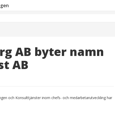
ngen
org AB byter namn
äst AB
ngen och Konsulttjänster inom chefs- och medarbetarutveckling har