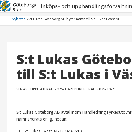
Hoppa
Inköps- och upphandlingsförvaltni
till
innehåll
Nyheter
S:t Lukas Göteborg AB byter namn till S:t Lukas i Väst AB
S:t Lukas Göteb
till S:t Lukas i V
SENAST UPPDATERAD 2025-10-21
PUBLICERAD 2025-10-21
S:t Lukas Göteborg AB avtal inom Handledning i yrkesutövni
namnändrats enligt nedan:
S:t Lukas i Väst AB IK24167-10