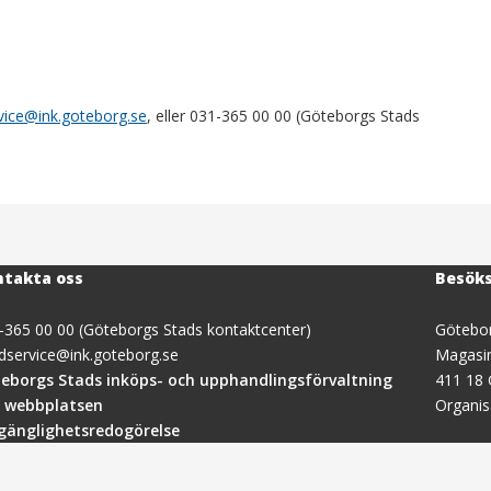
vice@ink.goteborg.se
, eller 031-365 00 00 (Göteborgs Stads
takta oss
Besök
-365 00 00 (Göteborgs Stads kontaktcenter)
Götebor
dservice@ink.goteborg.se
Magasi
(öppnas
eborgs Stads inköps- och upphandlingsförvaltning
411 18
i
 webbplatsen
Organi
nytt
lgänglighetsredogörelse
fönster)