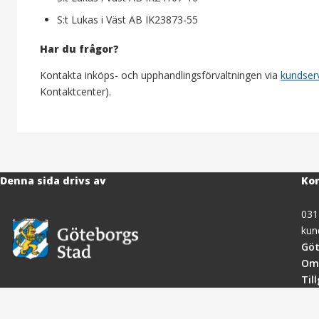
S:t Lukas i Väst AB IK23873-55
Har du frågor?
Kontakta inköps- och upphandlingsförvaltningen via
kundser
Kontaktcenter).
Denna sida drivs av
Kon
031
kun
Göt
Om
Til