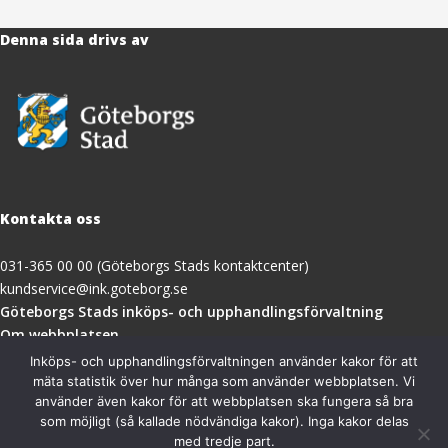
Denna sida drivs av
Kontakta oss
031-365 00 00 (Göteborgs Stads kontaktcenter)
kundservice@ink.goteborg.se
(öppnas
Göteborgs Stads inköps- och upphandlingsförvaltning
i
Om webbplatsen
nytt
Tillgänglighetsredogörelse
Inköps- och upphandlingsförvaltningen använder kakor för att
fönster)
mäta statistik över hur många som använder webbplatsen. Vi
använder även kakor för att webbplatsen ska fungera så bra
Besöksadress
som möjligt (så kallade nödvändiga kakor). Inga kakor delas
med tredje part.